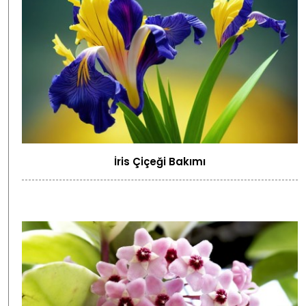
İris Çiçeği Bakımı