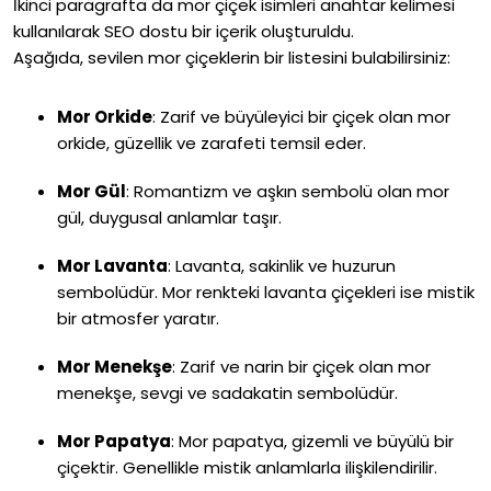
İkinci paragrafta da mor çiçek isimleri anahtar kelimesi
kullanılarak SEO dostu bir içerik oluşturuldu.
Aşağıda, sevilen mor çiçeklerin bir listesini bulabilirsiniz:
Mor Orkide
:
Zarif ve büyüleyici bir çiçek olan mor
orkide, güzellik ve zarafeti temsil eder.
Mor Gül
:
Romantizm ve aşkın sembolü olan mor
gül, duygusal anlamlar taşır.
Mor Lavanta
:
Lavanta, sakinlik ve huzurun
sembolüdür. Mor renkteki lavanta çiçekleri ise mistik
bir atmosfer yaratır.
Mor Menekşe
:
Zarif ve narin bir çiçek olan mor
menekşe, sevgi ve sadakatin sembolüdür.
Mor Papatya
:
Mor papatya, gizemli ve büyülü bir
çiçektir. Genellikle mistik anlamlarla ilişkilendirilir.