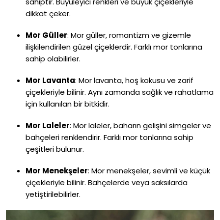
sahiptir. Büyüleyici renkleri ve büyük çiçekleriyle
dikkat çeker.
Mor Güller
:
Mor güller, romantizm ve gizemle
ilişkilendirilen güzel çiçeklerdir. Farklı mor tonlarına
sahip olabilirler.
Mor Lavanta
:
Mor lavanta, hoş kokusu ve zarif
çiçekleriyle bilinir. Aynı zamanda sağlık ve rahatlama
için kullanılan bir bitkidir.
Mor Laleler
:
Mor laleler, baharın gelişini simgeler ve
bahçeleri renklendirir. Farklı mor tonlarına sahip
çeşitleri bulunur.
Mor Menekşeler
:
Mor menekşeler, sevimli ve küçük
çiçekleriyle bilinir. Bahçelerde veya saksılarda
yetiştirilebilirler.