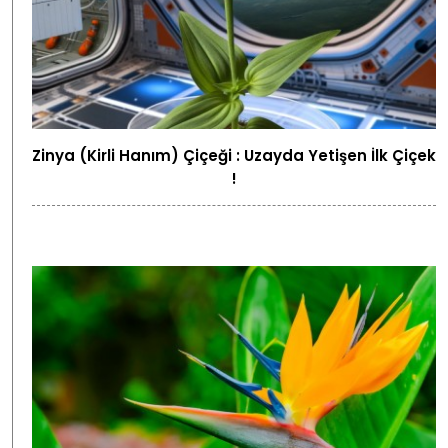
Zinya (Kirli Hanım) Çiçeği : Uzayda Yetişen İlk Çiçek
!