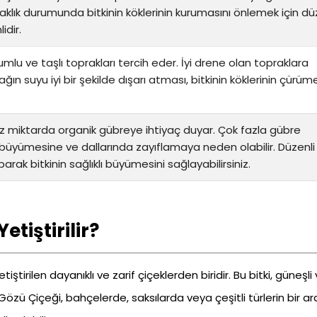
klık durumunda bitkinin köklerinin kurumasını önlemek için dü
idir.
mlu ve taşlı toprakları tercih eder. İyi drene olan topraklara
ğın suyu iyi bir şekilde dışarı atması, bitkinin köklerinin çürüme
z miktarda organik gübreye ihtiyaç duyar. Çok fazla gübre
rı büyümesine ve dallarında zayıflamaya neden olabilir. Düzenli
ak bitkinin sağlıklı büyümesini sağlayabilirsiniz.
tiştirilir?
tirilen dayanıklı ve zarif çiçeklerden biridir. Bu bitki, güneşli
 Gözü Çiçeği, bahçelerde, saksılarda veya çeşitli türlerin bir a