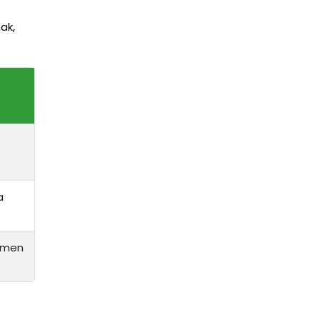
ak,
a
amen