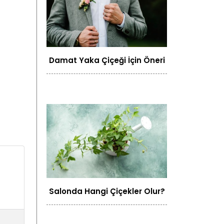
Damat Yaka Çiçeği İçin Öneri
Salonda Hangi Çiçekler Olur?