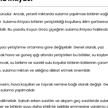
türüdür. Ancak, yeterli miktarda sulama yapılması bitkinin sağlı
Sulama ihtiyacı bitkinin yetiştirildiği koşullara, iklim şartların
ebilir. Bu yazıda, Koyun Gözü çiçeğinin sulama ihtiyacı hakkınd
yacı yetiştirme ortamına göre değişebilir. Genel olarak, yaz
k hava ve güneş ışığı altında yetiştirilen bu bitkiler, su kaybını
ncak, su birikimi ve sürekli sulu koşullar bitkinin köklerinin çür
 sulama miktarı ve sıklığına dikkat etmek önemlidir.
vsim, hava koşulları ve toprak nemine bağlı olarak değişir. G
sulama yapılmalıdır.
 edilmelidir. Sabah erken saatler ve akşam geç saatlerde sul
 ve bitkinin suyu daha etkili bir şekilde emmesine yardımcı o