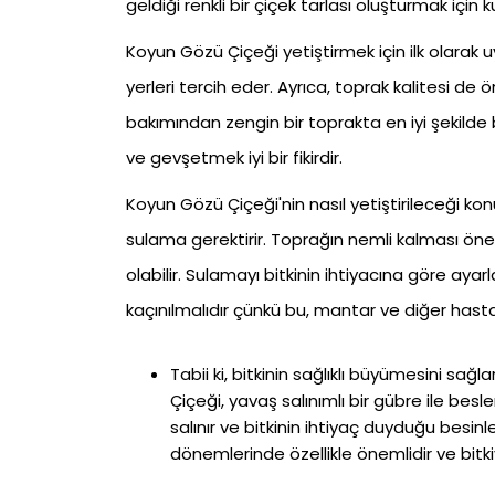
geldiği renkli bir çiçek tarlası oluşturmak için kul
Koyun Gözü Çiçeği yetiştirmek için ilk olarak 
yerleri tercih eder. Ayrıca, toprak kalitesi d
bakımından zengin bir toprakta en iyi şekild
ve gevşetmek iyi bir fikirdir.
Koyun Gözü Çiçeği'nin nasıl yetiştirileceği kon
sulama gerektirir. Toprağın nemli kalması öne
olabilir. Sulamayı bitkinin ihtiyacına göre ayar
kaçınılmalıdır çünkü bu, mantar ve diğer hastal
Tabii ki, bitkinin sağlıklı büyümesini s
Çiçeği, yavaş salınımlı bir gübre ile bes
salınır ve bitkinin ihtiyaç duyduğu besi
dönemlerinde özellikle önemlidir ve bitki