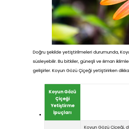
Doğru şekilde yetiştirilmeleri durumunda, Koyu
süsleyebilir. Bu bitkiler, güneşli ve ılıman iklim
gelişirler. Koyun Gözü Çiçeği yetiştirirken dik
Koyun Gözü
Çiçeği
Yetiştirme
İpuçları
Koyun Gözü Çiçeği, düş