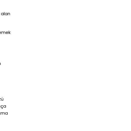
 alan
lemek
n
zü
şça
açma