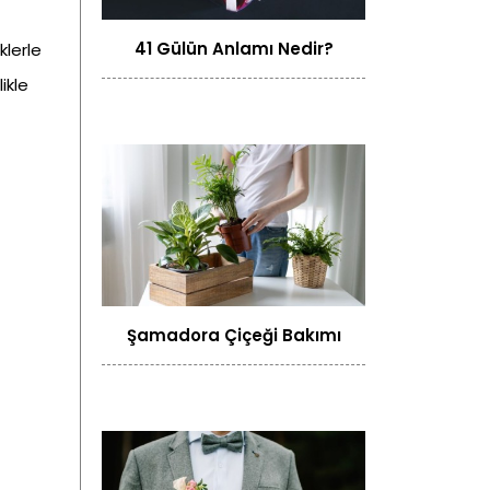
41 Gülün Anlamı Nedir?
klerle
ikle
Şamadora Çiçeği Bakımı