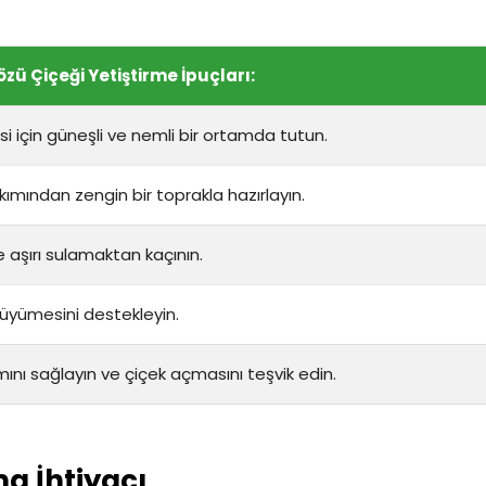
zü Çiçeği Yetiştirme İpuçları:
si için güneşli ve nemli bir ortamda tutun.
ımından zengin bir toprakla hazırlayın.
e aşırı sulamaktan kaçının.
büyümesini destekleyin.
mını sağlayın ve çiçek açmasını teşvik edin.
a İhtiyacı