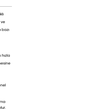
klı
a ve
a bazı
 hızla
ümesine
enel
ama
lur.