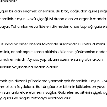
lanılabilir.
uygun bir alan seçmek önemlidir. Bu bitki, doğrudan güneş ışığı
e önemlidir. Koyun Gözü Çiçeği, iyi drene olan ve organik madde
e büyür. Tohumları veya fideleri dikmeden önce toprağı gübre
usunda bir diğer önemli faktör de sulamadır. Bu bitki, düzenli
mlidir, ancak aşırı sulama bitkinin köklerinin çürümesine nede
lamak en iyisidir. Ayrıca, yaprakların üzerine su sıçratmaktan
ıkların yayılmasına neden olabilir.
ağlamak için düzenli gübreleme yapmak çok önemlidir. Koyun Gö
lenmekten faydalanır. Bu tür gübreler bitkinin köklerinden yava
nleri zamanla elde etmesini sağlar. Gübreleme, bitkinin çiçek 
yi güçlü ve sağlıklı tutmaya yardımcı olur.