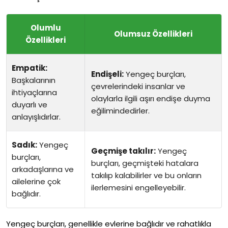
Olumlu
Olumsuz Özellikleri
Özellikleri
Empatik:
Endişeli:
Yengeç burçları,
Başkalarının
çevrelerindeki insanlar ve
ihtiyaçlarına
olaylarla ilgili aşırı endişe duyma
duyarlı ve
eğilimindedirler.
anlayışlıdırlar.
Sadık:
Yengeç
Geçmişe takılır:
Yengeç
burçları,
burçları, geçmişteki hatalara
arkadaşlarına ve
takılıp kalabilirler ve bu onların
ailelerine çok
ilerlemesini engelleyebilir.
bağlıdır.
Yengeç burçları, genellikle evlerine bağlıdır ve rahatlıkla